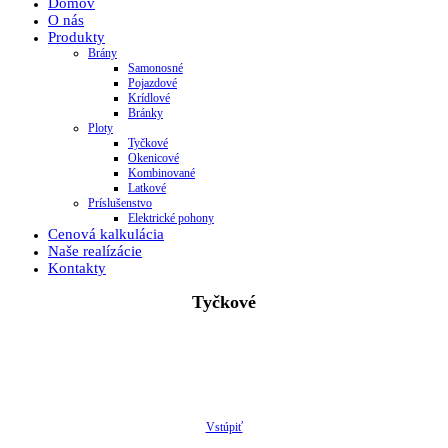
Domov
O nás
Produkty
Brány
Samonosné
Pojazdové
Krídlové
Bránky
Ploty
Tyčkové
Okenicové
Kombinované
Latkové
Príslušenstvo
Elektrické pohony
Cenová kalkulácia
Naše realízácie
Kontakty
Tyčkové
Vstúpiť