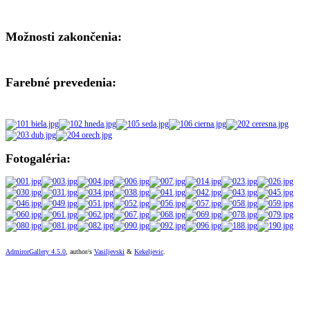
Možnosti zakončenia:
Farebné prevedenia:
Fotogaléria:
AdmirorGallery 4.5.0
, author/s
Vasiljevski
&
Kekeljevic
.