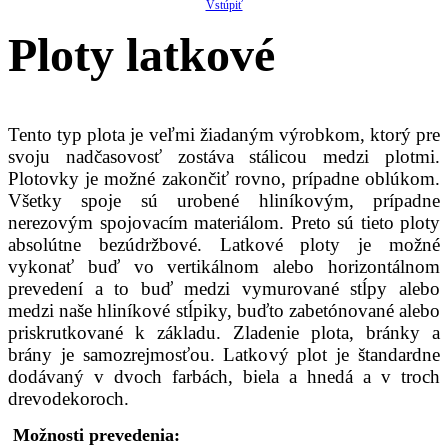
Vstúpiť
Ploty latkové
Tento typ plota je veľmi žiadaným výrobkom, ktorý pre
svoju nadčasovosť zostáva stálicou medzi plotmi.
Plotovky je možné zakončiť rovno, prípadne oblúkom.
Všetky spoje sú urobené hliníkovým, prípadne
nerezovým spojovacím materiálom. Preto sú tieto ploty
absolútne bezúdržbové. Latkové ploty je možné
vykonať buď vo vertikálnom alebo horizontálnom
prevedení a to buď medzi vymurované stĺpy alebo
medzi naše hliníkové stĺpiky, buďto zabetónované alebo
priskrutkované k základu. Zladenie plota, bránky a
brány je samozrejmosťou. Latkový plot je štandardne
dodávaný v dvoch farbách, biela a hnedá a v troch
drevodekoroch.
Možnosti prevedenia: