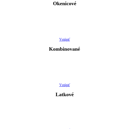
Okenicové
Vstúpiť
Kombinované
Vstúpiť
Latkové