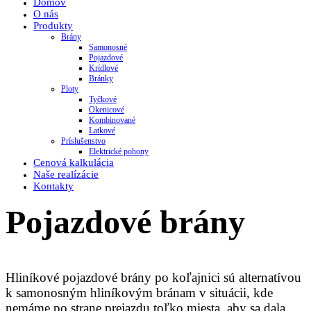
Domov
O nás
Produkty
Brány
Samonosné
Pojazdové
Krídlové
Bránky
Ploty
Tyčkové
Okenicové
Kombinované
Latkové
Príslušenstvo
Elektrické pohony
Cenová kalkulácia
Naše realízácie
Kontakty
Pojazdové brány
Hliníkové pojazdové brány po koľajnici sú alternatívou
k samonosným hliníkovým bránam v situácii, kde
nemáme po strane prejazdu toľko miesta, aby sa dala