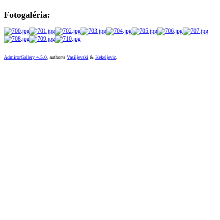
Fotogaléria:
AdmirorGallery 4.5.0
, author/s
Vasiljevski
&
Kekeljevic
.