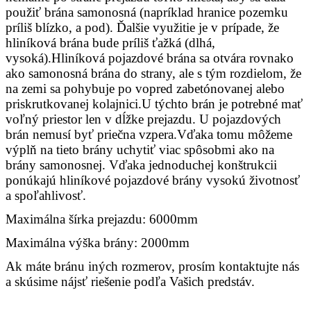
použiť brána samonosná (napríklad hranice pozemku
príliš blízko, a pod). Ďalšie využitie je v prípade, že
hliníková brána bude príliš ťažká (dlhá,
vysoká).Hliníková pojazdové brána sa otvára rovnako
ako samonosná brána do strany, ale s tým rozdielom, že
na zemi sa pohybuje po vopred zabetónovanej alebo
priskrutkovanej kolajnici.U týchto brán je potrebné mať
voľný priestor len v dĺžke prejazdu. U pojazdových
brán nemusí byť priečna vzpera.Vďaka tomu môžeme
výplň na tieto brány uchytiť viac spôsobmi ako na
brány samonosnej. Vďaka jednoduchej konštrukcii
ponúkajú hliníkové pojazdové brány vysokú životnosť
a spoľahlivosť.
Maximálna šírka prejazdu: 6000mm
Maximálna výška brány: 2000mm
Ak máte bránu iných rozmerov, prosím kontaktujte nás
a skúsime nájsť riešenie podľa Vašich predstáv.