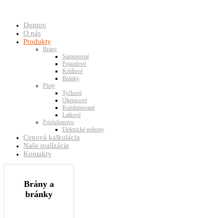
Domov
O nás
Produkty
Brány
Samonosné
Pojazdové
Krídlové
Bránky
Ploty
Tyčkové
Okenicové
Kombinované
Latkové
Príslušenstvo
Elektrické pohony
Cenová kalkulácia
Naše realízácie
Kontakty
Brány a
bránky