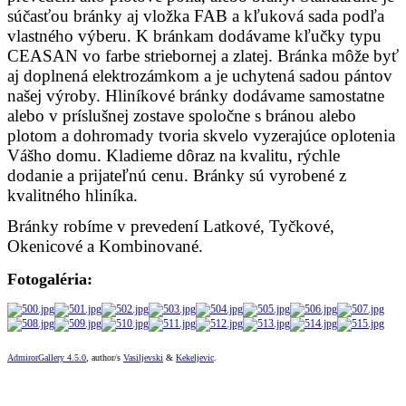
súčasťou bránky aj vložka FAB a kľuková sada podľa
vlastného výberu. K bránkam dodávame kľučky typu
CEASAN
vo farbe striebornej a zlatej. Bránka môže byť
aj doplnená elektrozámkom a je uchytená sadou pántov
našej výroby.
Hliníkové bránky dodávame samostatne
alebo v príslušnej zostave spoločne s bránou alebo
plotom a dohromady tvoria skvelo vyzerajúce oplotenia
Vášho domu. Kladieme dôraz na kvalitu, rýchle
dodanie a prijateľnú cenu. Bránky sú vyrobené z
kvalitného hliníka.
Bránky robíme v prevedení Latkové, Tyčkové,
Okenicové a Kombinované.
Fotogaléria:
AdmirorGallery 4.5.0
, author/s
Vasiljevski
&
Kekeljevic
.