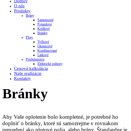
Domov
O nás
Produkty
Brány
Samonosné
Pojazdové
Krídlové
Bránky
Ploty
Tyčkové
Okenicové
Kombinované
Latkové
Príslušenstvo
Elektrické pohony
Cenová kalkulácia
Naše realízácie
Kontakty
Bránky
Aby Vaše oplotenie bolo kompletné, je potrebné ho
doplniť o bránky, ktoré sú samozrejme v rovnakom
prevedení ako plotové polia, alebo brány. Štandardne je