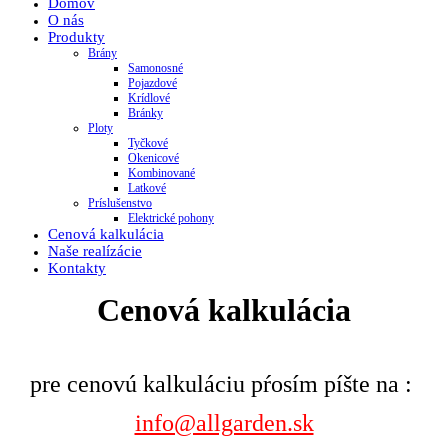
Domov
O nás
Produkty
Brány
Samonosné
Pojazdové
Krídlové
Bránky
Ploty
Tyčkové
Okenicové
Kombinované
Latkové
Príslušenstvo
Elektrické pohony
Cenová kalkulácia
Naše realízácie
Kontakty
Cenová kalkulácia
pre cenovú kalkuláciu pŕosím píšte na :
info@allgarden.sk